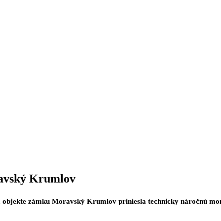
avský Krumlov
m objekte zámku Moravský Krumlov priniesla technicky náročnú mon