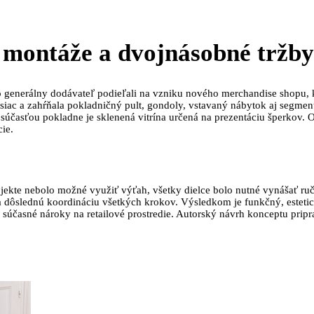
i montáže a dvojnásobné tržby
 generálny dodávateľ podieľali na vzniku nového merchandise shopu, 
siac a zahŕňala pokladničný pult, gondoly, vstavaný nábytok aj segmen
 súčasťou pokladne je sklenená vitrína určená na prezentáciu šperkov.
ie.
bjekte nebolo možné využiť výťah, všetky dielce bolo nutné vynášať ru
ôslednú koordináciu všetkých krokov. Výsledkom je funkčný, estetick
súčasné nároky na retailové prostredie. Autorský návrh konceptu pripr