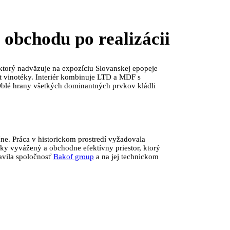
 obchodu po realizácii
ktorý nadväzuje na expozíciu Slovanskej epopeje
t vinotéky. Interiér kombinuje LTD a MDF s
 Oblé hrany všetkých dominantných prvkov kládli
čne. Práca v historickom prostredí vyžadovala
y vyvážený a obchodne efektívny priestor, ktorý
avila spoločnosť
Bakof group
a na jej technickom