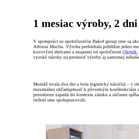
1 mesiac výroby, 2 dn
V spolupráci so spoločnosťou Bakof group sme sa ako
Alfonsa Muchu. Výroba prebiehala približne jeden me
kovovými dielcami a stojanmi od spoločnosti
Olejník
,
vysoké nároky na presnosť výroby aj samotnej inštalác
Montáž trvala dva dni a bola logisticky náročná – v o
maximálnu ohľaduplnosť k pôvodným konštrukciám a d
prirodzene zapadá do kontextu zámku a súčasne spĺňa 
riešení sme spolupracovali.