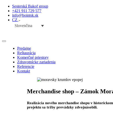
Sesterská Bakof group
+421 911 729 577
info@bointsk.sk
CZ
Slovenčina
Predajne
Reštaurácia
Komerčné priestory
Zdravotnícke zariadenia
Referencie
Kontakt
Merchandise shop – Zámok Mor
Realizácia nového merchandise shopu v historicko
projektu sa tržby prevádzky zdvojnásobili.