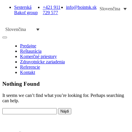
Sesterská
+421 911
info@bointsk.sk
Slovenčina
Bakof group
729 577
Slovenčina
Predajne
Reštaurácia
Komerčné priestory
Zdravotnícke zariadenia
Referencie
Kontakt
Nothing Found
It seems we can’t find what you’re looking for. Perhaps searching
can help.
Hľadať: