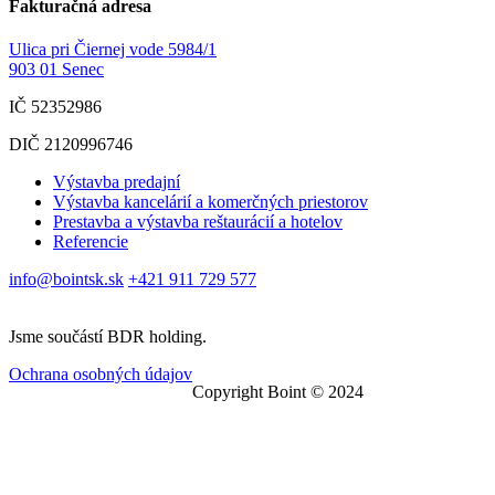
Fakturačná adresa
Ulica pri Čiernej vode 5984/1
903 01 Senec
IČ 52352986
DIČ 2120996746
Výstavba predajní
Výstavba kancelárií a komerčných priestorov
Prestavba a výstavba reštaurácií a hotelov
Referencie
info@bointsk.sk
+421 911 729 577
Jsme součástí BDR holding.
Ochrana osobných údajov
Copyright Boint © 2024